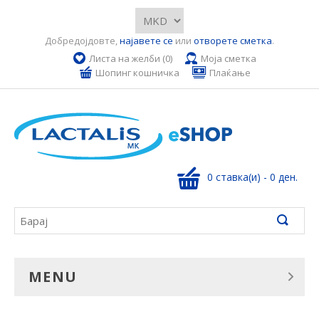
Добредојдовте,
најавете се
или
отворете сметка
.
Листа на желби (0)
Моја сметка
Шопинг кошничка
Плаќање
0 ставка(и) - 0 ден.
MENU