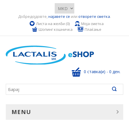
Добредојдовте,
најавете се
или
отворете сметка
.
Листа на желби (0)
Моја сметка
Шопинг кошничка
Плаќање
0 ставка(и) - 0 ден.
MENU