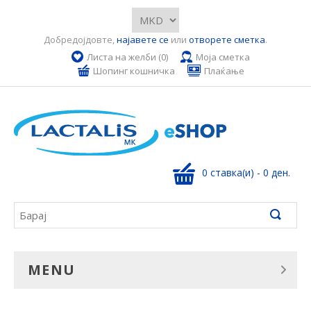
Добредојдовте,
најавете се
или
отворете сметка
.
Листа на желби (0)
Моја сметка
Шопинг кошничка
Плаќање
0 ставка(и) - 0 ден.
MENU