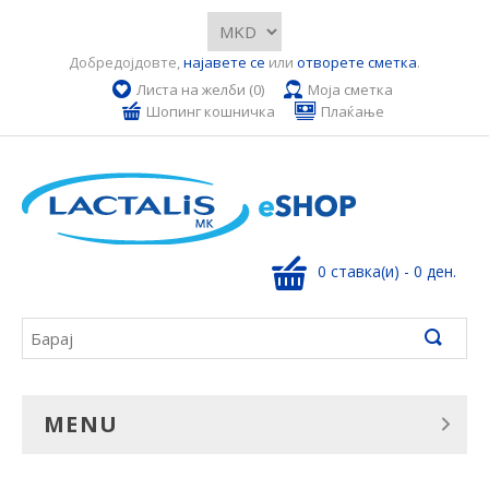
Добредојдовте,
најавете се
или
отворете сметка
.
Листа на желби (0)
Моја сметка
Шопинг кошничка
Плаќање
0 ставка(и) - 0 ден.
MENU