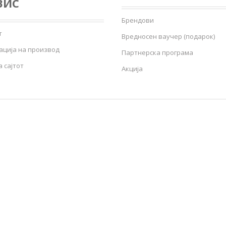
ВИС
Брендови
т
Вредносен ваучер (подарок)
ација на производ
Партнерска програма
 сајтот
Акција