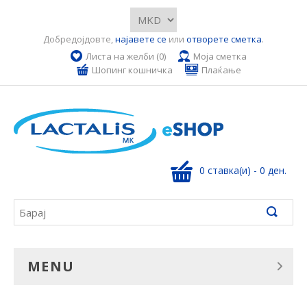
Добредојдовте,
најавете се
или
отворете сметка
.
Листа на желби (0)
Моја сметка
Шопинг кошничка
Плаќање
0 ставка(и) - 0 ден.
MENU