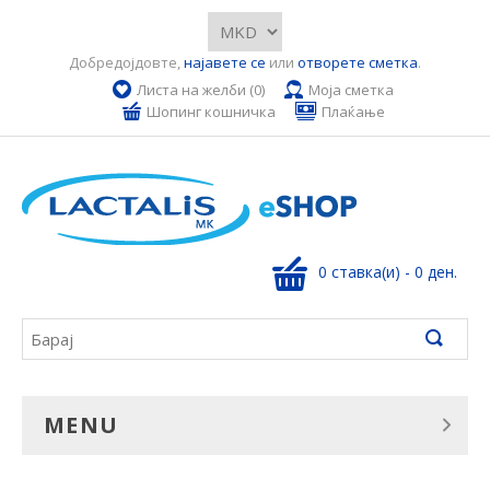
Добредојдовте,
најавете се
или
отворете сметка
.
Листа на желби (0)
Моја сметка
Шопинг кошничка
Плаќање
0 ставка(и) - 0 ден.
MENU